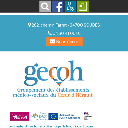
282, chemin Farrat - 34700 SOUBÈS
04 30 41 06 81
Nous écrire
Le Chantier d'insertion est cofinancé par le Fonds Social Europeen