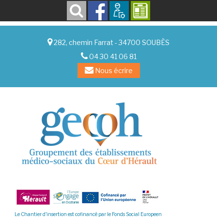
282, chemin Farrat - 34700 SOUBÈS
04 30 41 06 81
Nous écrire
Le Chantier d'insertion est cofinancé par le Fonds Social Europeen